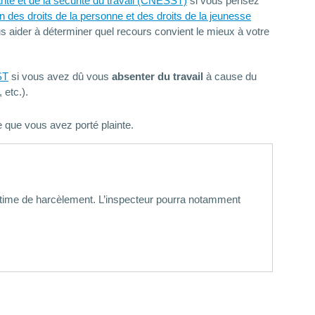
anté et de la sécurité du travail (CNESST)
si vous pensez
n des droits de la personne et des droits de la jeunesse
 aider à déterminer quel recours convient le mieux à votre
ST
si vous avez dû vous
absenter du travail
à cause du
etc.).
 que vous avez porté plainte.
ictime de harcèlement. L’inspecteur pourra notamment