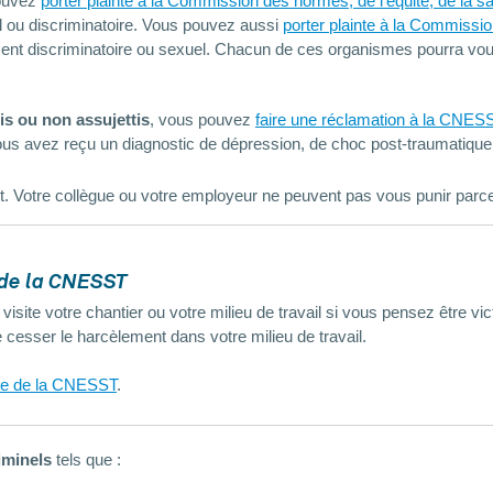
pouvez
porter plainte à la Commission des normes, de l’équité, de la s
l ou discriminatoire. Vous pouvez aussi
porter plainte à la Commissio
ent discriminatoire ou sexuel. Chacun de ces organismes pourra vous
is ou non assujettis
, vous pouvez
faire une réclamation à la CNES
s avez reçu un diagnostic de dépression, de choc post-traumatique, 
t. Votre collègue ou votre employeur ne peuvent pas vous punir parce
 de la CNESST
ite votre chantier ou votre milieu de travail si vous pensez être v
re cesser le harcèlement dans votre milieu de travail.
te de la CNESST
.
iminels
tels que :