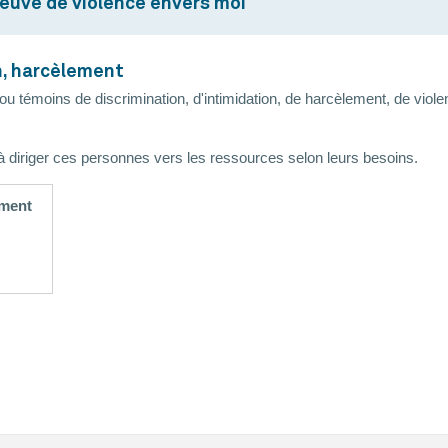
euve de violence envers moi
n, harcèlement
u témoins de discrimination, d'intimidation, de harcèlement, de violen
et à diriger ces personnes vers les ressources selon leurs besoins.
ement