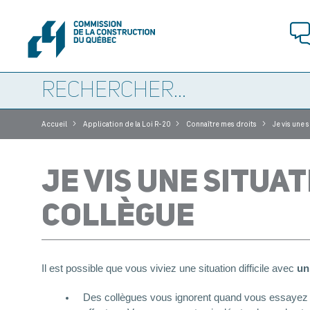
>
>
>
Accueil
Application de la Loi R-20
Connaître mes droits
Je vis une 
JE VIS UNE SITUAT
COLLÈGUE
Il est possible que vous viviez une situation difficile avec
un
Des collègues vous ignorent quand vous essayez de 