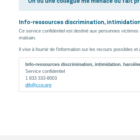
Un ou une collègue me menace ou fait pr
Info-ressources discrimination, intimidatio
Ce service confidentiel est destiné aux personnes victimes o
malsain.
Il vise à fournir de l’information sur les recours possibles 
Info-ressources discrimination, intimidation
,
harcèl
Service confidentiel
1 833 333-8003
dih@ccq.org