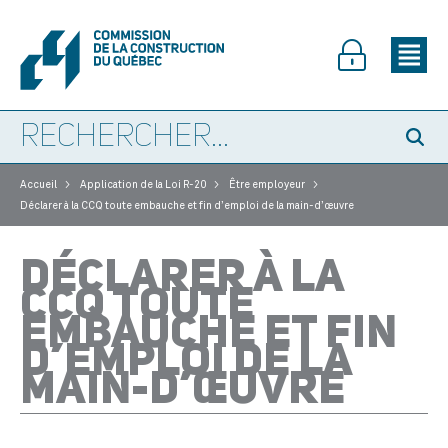
>
>
>
Accueil
Application de la Loi R-20
Être employeur
Déclarer à la CCQ toute embauche et fin d’emploi de la main-d’œuvre
DÉCLARER À LA
CCQ TOUTE
EMBAUCHE ET FIN
D’EMPLOI DE LA
MAIN-D’ŒUVRE