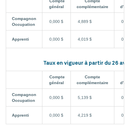
Compte
Compte
général
complémentaire
d'ad
Compagnon
0,000 $
4,889 $
0,07
Occupation
Apprenti
0,000 $
4,019 $
0,07
Taux en vigueur à partir du 26 avri
Compte
Compte
général
complémentaire
d'ad
Compagnon
0,000 $
5,139 $
0,07
Occupation
Apprenti
0,000 $
4,219 $
0,07