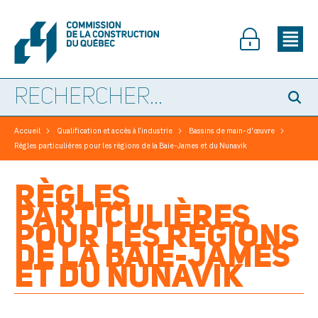
>
>
>
Accueil
Qualification et accès à l’industrie
Bassins de main-d'œuvre
Règles particulières pour les régions de la Baie-James et du Nunavik
RÈGLES
PARTICULIÈRES
POUR LES RÉGIONS
DE LA BAIE-JAMES
ET DU NUNAVIK