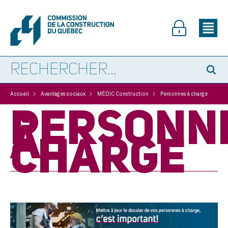
>
>
>
Accueil
Avantages sociaux
MÉDIC Construction
Personnes à charge
PERSONN
À
CHARGE