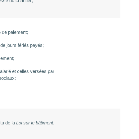
esse du chantier;
e de paiement;
de jours fériés payés;
èvement;
larié et celles versées par
sociaux;
tu de la
Loi sur le bâtiment
.