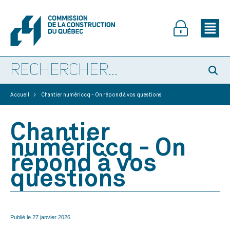
>
Accueil
Chantier numériccq - On répond à vos questions
Chantier
numériccq - On
répond à vos
questions
Publié le
27 janvier 2026