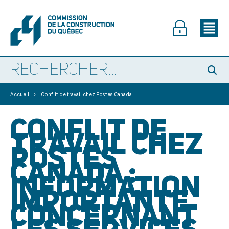
>
Accueil
Conflit de travail chez Postes Canada
CONFLIT DE
TRAVAIL CHEZ
POSTES
CANADA :
INFORMATION
IMPORTANTE
CONCERNANT