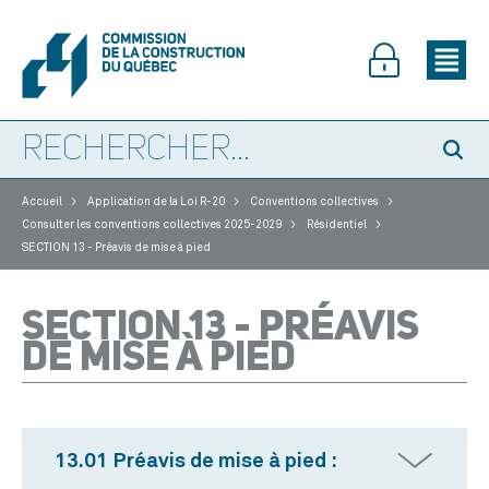
>
>
>
Accueil
Application de la Loi R-20
Conventions collectives
>
>
Consulter les conventions collectives 2025-2029
Résidentiel
SECTION 13 - Préavis de mise à pied
SECTION 13 - PRÉAVIS
DE MISE À PIED
13.01 Préavis de mise à pied :