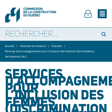
>
>
>
Accueil
Diversité et inclusion
Femmes
Services d’accompagnement pour l’inclusion des femmes (discrimination,
harcèlement, etc.)
SERVICES
D’ACCOMPAGNEM
POUR
L’INCLUSION DES
FEMMES
(DISCRIMINATION,