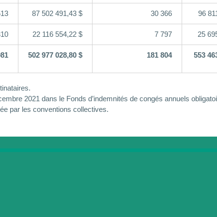
513
87 502 491,43 $
30 366
96 81
310
22 116 554,22 $
7 797
25 69
981
502 977 028,80 $
181 804
553 46
inataires.
cembre 2021 dans le Fonds d’indemnités de congés annuels obligatoir
née par les conventions collectives.