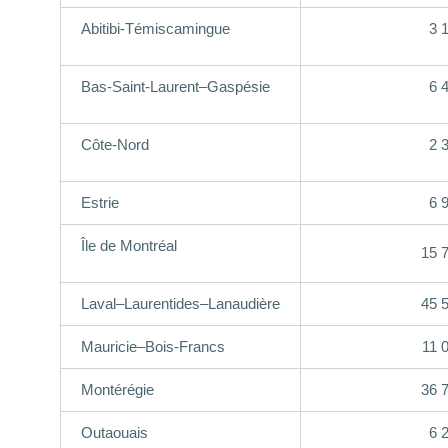
Abitibi-Témiscamingue
3 
Bas-Saint-Laurent–Gaspésie
6 
Côte-Nord
2 
Estrie
6 
Île de Montréal
15 
Laval–Laurentides–Lanaudière
45 
Mauricie–Bois-Francs
11 
Montérégie
36 
Outaouais
6 