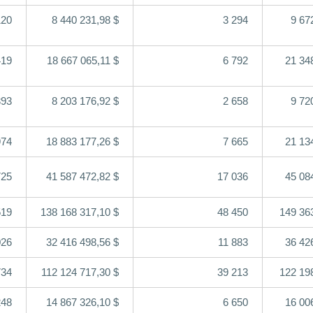
120
8 440 231,98 $
3 294
9 67
419
18 667 065,11 $
6 792
21 34
393
8 203 176,92 $
2 658
9 72
974
18 883 177,26 $
7 665
21 134
725
41 587 472,82 $
17 036
45 08
519
138 168 317,10 $
48 450
149 363
026
32 416 498,56 $
11 883
36 42
734
112 124 717,30 $
39 213
122 19
248
14 867 326,10 $
6 650
16 00