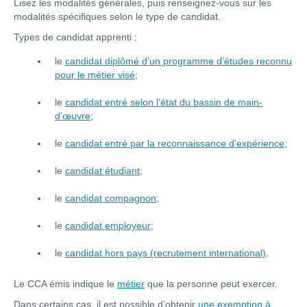
Lisez les modalités générales, puis renseignez-vous sur les
modalités spécifiques selon le type de candidat.
Types de candidat apprenti :
le
candidat diplômé d’un programme d’études reconnu
pour le métier visé
;
le
candidat entré selon l’état du bassin de main-
d’œuvre
;
le
candidat entré par la reconnaissance d’expérience
;
le
candidat étudiant
;
le
candidat compagnon
;
le
candidat employeur
;
le
candidat hors pays (recrutement international)
.
Le CCA émis indique le
métier
que la personne peut exercer.
Dans certains cas, il est possible d’obtenir
une exemption à