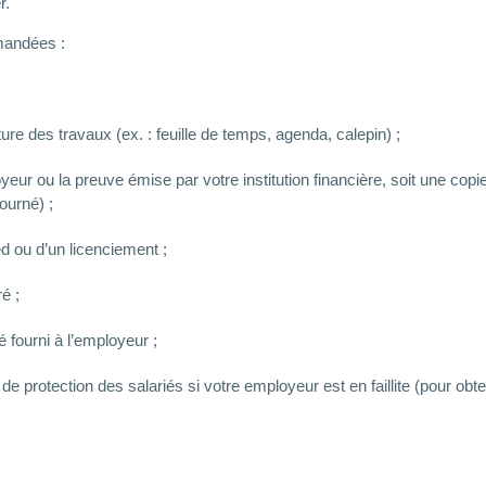
r.
mandées :
ture des travaux (ex. : feuille de temps, agenda, calepin) ;
ur ou la preuve émise par votre institution financière, soit une copie
ourné) ;
d ou d’un licenciement ;
é ;
té fourni à l’employeur ;
protection des salariés si votre employeur est en faillite (pour obten