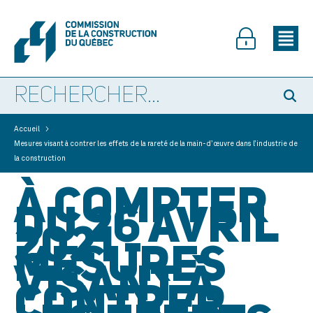
>
Accueil
Mesures visant à contrer les effets de la rareté de la main-d’œuvre dans l’industrie de
la construction
À COMPTER
DU 26 AVRIL
2021 -
MESURES
VISANT À
CONTRER