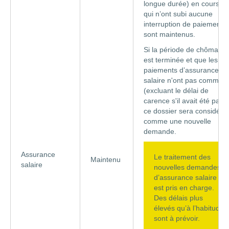
longue durée) en cours et
qui n’ont subi aucune
interruption de paiement
sont maintenus.
Si la période de chômage
est terminée et que les
paiements d’assurance
salaire n'ont pas commen
(excluant le délai de
carence s'il avait été payé
ce dossier sera considéré
comme une nouvelle
demande.
Assurance
Le traitement des
Maintenu
salaire
nouvelles demandes
d’assurance salaire
est pris en charge.
Des délais plus
élevés qu’à l’habitude
sont à prévoir.