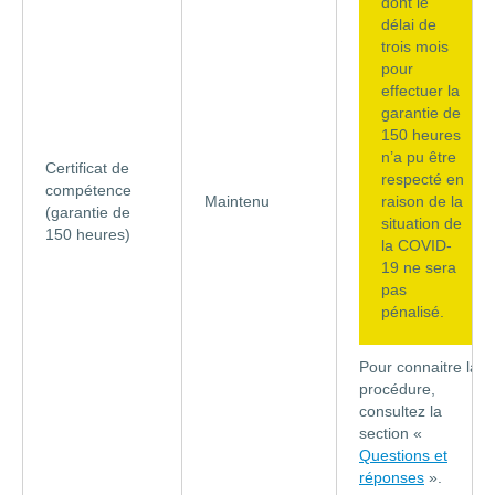
dont le
délai de
trois mois
pour
effectuer la
garantie de
150 heures
n’a pu être
Certificat de
respecté en
compétence
Maintenu
raison de la
(garantie de
situation de
150 heures)
la COVID-
19 ne sera
pas
pénalisé.
Pour connaitre la
procédure,
consultez la
section «
Questions et
réponses
».