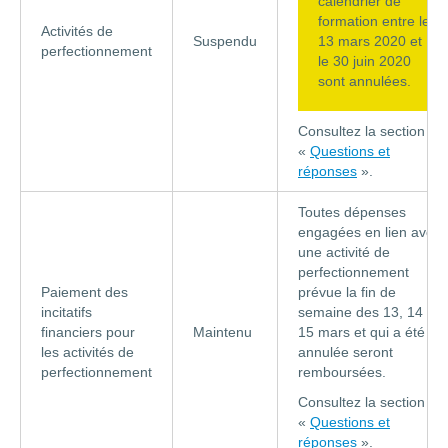
calendrier de
formation entre le
Activités de
Suspendu
13 mars 2020 et
perfectionnement
le 30 juin 2020
sont annulées.
Consultez la section
«
Questions et
réponses
».
Toutes dépenses
engagées en lien avec
une activité de
perfectionnement
Paiement des
prévue la fin de
incitatifs
semaine des 13, 14 et
financiers pour
Maintenu
15 mars et qui a été
les activités de
annulée seront
perfectionnement
remboursées.
Consultez la section
«
Questions et
réponses
».