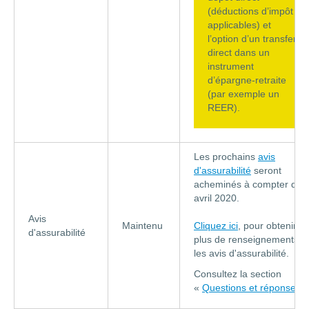
(déductions d’impôt
applicables) et
l’option d’un transfert
direct dans un
instrument
d’épargne-retraite
(par exemple un
REER).
Les prochains
avis
d'assurabilité
seront
acheminés à compter du 
avril 2020.
Avis
Maintenu
Cliquez ici
, pour obtenir
d'assurabilité
plus de renseignements s
les avis d'assurabilité.
Consultez la section
«
Questions et réponses
»