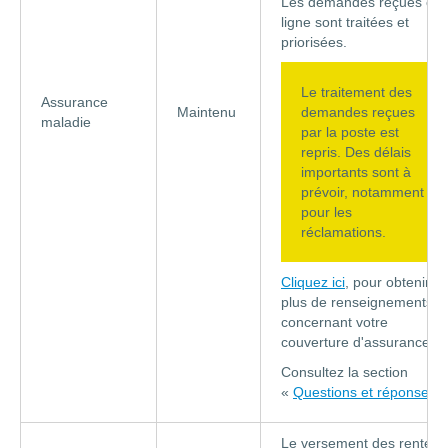
Les demandes reçues en
ligne sont traitées et
priorisées.
Le traitement des
Assurance
Maintenu
demandes reçues
maladie
par la poste est
repris. Des délais
importants sont à
prévoir, notamment
pour les
réclamations.
Cliquez ici
, pour obtenir
plus de renseignements
concernant votre
couverture d'assurance.
Consultez la section
«
Questions et réponses
»
Le versement des rentes