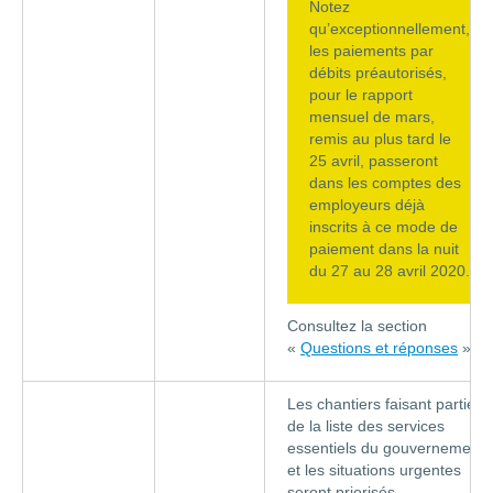
Notez
qu’exceptionnellement,
les paiements par
débits préautorisés,
pour le rapport
mensuel de mars,
remis au plus tard le
25 avril, passeront
dans les comptes des
employeurs déjà
inscrits à ce mode de
paiement dans la nuit
du 27 au 28 avril 2020.
Consultez la section
«
Questions et réponses
».
Les chantiers faisant partie
de la liste des services
essentiels du gouvernement
et les situations urgentes
seront priorisés.