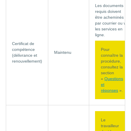
Les documents
requis doivent
être acheminés
par courrier ou via
les services en
ligne.
Certificat de
compétence
Pour
Maintenu
(délivrance et
connaître la
renouvellement)
procédure,
consultez la
section
«
Questions
et
réponses
».
Le
travailleur