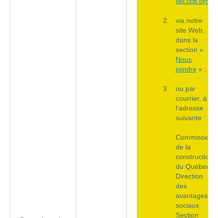
sel.ccq.org
;
via notre
site Web,
dans la
section «
Nous
joindre
» ;
ou par
courrier, à
l’adresse
suivante :
Commission
de la
construction
du Québec
Direction
des
avantages
sociaux
Section